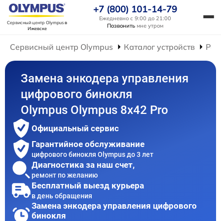
+7 (800) 101-14-79
Ежедневно с 9:00 до 21:00
Сервисный центр Olympus
в
Позвонить
мне утром
Ижевске
Сервисный центр Olympus
Каталог устройств
Рем
Замена энкодера управления
цифрового бинокля
Olympus Olympus 8x42 Pro
Официальный сервис
Гарантийное обслуживание
цифрового бинокля Olympus до 3 лет
Диагностика за наш счет,
ремонт по желанию
Бесплатный выезд курьера
в день обращения
Замена энкодера управления цифрового
бинокля