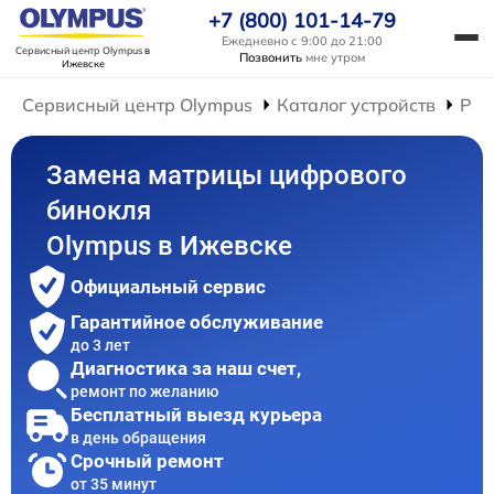
+7 (800) 101-14-79
Ежедневно с 9:00 до 21:00
Сервисный центр Olympus
в
Позвонить
мне утром
Ижевске
Сервисный центр Olympus
Каталог устройств
Рем
Замена матрицы цифрового
бинокля
Olympus в Ижевске
Официальный сервис
Гарантийное обслуживание
до 3 лет
Диагностика за наш счет,
ремонт по желанию
Бесплатный выезд курьера
в день обращения
Срочный ремонт
от 35 минут