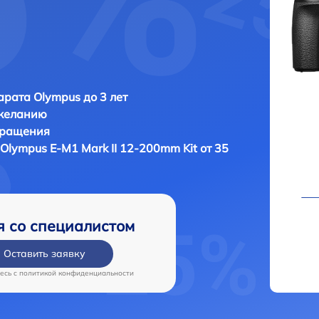
рата Olympus до 3 лет
 желанию
бращения
а
Olympus E‑M1 Mark II 12-200mm Kit от 35
я со специалистом
Оставить заявку
есь c
политикой конфиденциальности