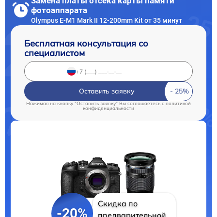
Замена платы отсека карты памяти
фотоаппарата
Olympus E‑M1 Mark II 12-200mm Kit от 35 минут
Бесплатная консультация со
специалистом
Оставить заявку
Нажимая на кнопку "Оставить заявку" Вы соглашаетесь c
политикой
конфиденциальности
Скидка по
-20%
предварительной