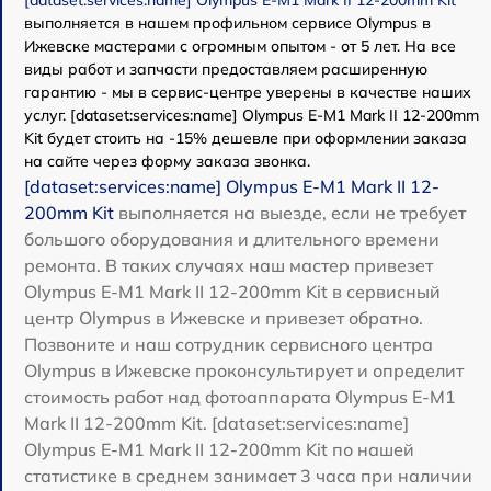
[dataset:services:name] Olympus E‑M1 Mark II 12-200mm Kit
выполняется в нашем профильном сервисе Olympus в
Ижевске мастерами с огромным опытом - от 5 лет. На все
виды работ и запчасти предоставляем расширенную
гарантию - мы в сервис-центре уверены в качестве наших
услуг. [dataset:services:name] Olympus E‑M1 Mark II 12-200mm
Kit будет стоить на -15% дешевле при оформлении заказа
на сайте через форму заказа звонка.
[dataset:services:name] Olympus E‑M1 Mark II 12-
200mm Kit
выполняется на выезде, если не требует
большого оборудования и длительного времени
ремонта. В таких случаях наш мастер привезет
Olympus E‑M1 Mark II 12-200mm Kit в сервисный
центр Olympus в Ижевске и привезет обратно.
Позвоните и наш сотрудник сервисного центра
Olympus в Ижевске проконсультирует и определит
стоимость работ над фотоаппарата Olympus E‑M1
Mark II 12-200mm Kit. [dataset:services:name]
Olympus E‑M1 Mark II 12-200mm Kit по нашей
статистике в среднем занимает 3 часа при наличии