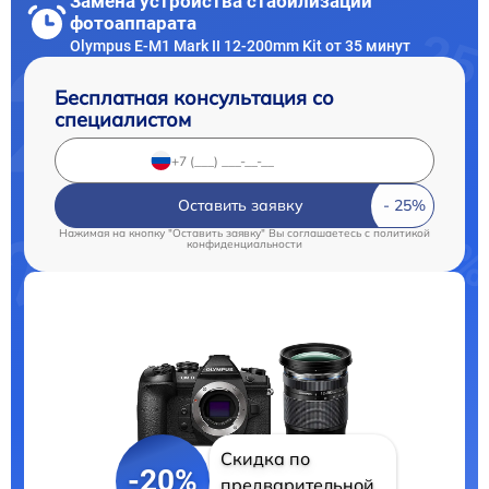
Замена устройства стабилизации
фотоаппарата
Olympus E‑M1 Mark II 12-200mm Kit от 35 минут
Бесплатная консультация со
специалистом
Оставить заявку
Нажимая на кнопку "Оставить заявку" Вы соглашаетесь c
политикой
конфиденциальности
Скидка по
-20%
предварительной