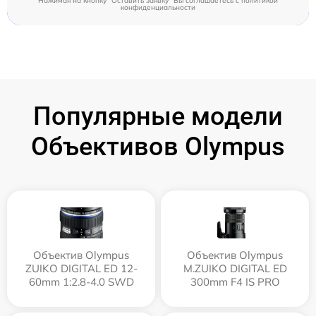
Нажимая на кнопку "Оставить заявку" Вы соглашаетесь c
политикой
конфиденциальности
Популярные модели
Объективов Olympus
Объектив Olympus
Объектив Olympus
ZUIKO DIGITAL ED 12-
M.ZUIKO DIGITAL ED
60mm 1:2.8-4.0 SWD
300mm F4 IS PRO