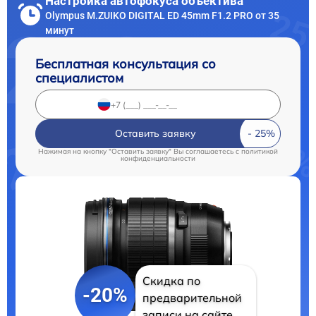
Настройка автофокуса объектива
Olympus M.ZUIKO DIGITAL ED 45mm F1.2 PRO от 35
минут
Бесплатная консультация со
специалистом
Оставить заявку
Нажимая на кнопку "Оставить заявку" Вы соглашаетесь c
политикой
конфиденциальности
Скидка по
-20%
предварительной
записи на сайте