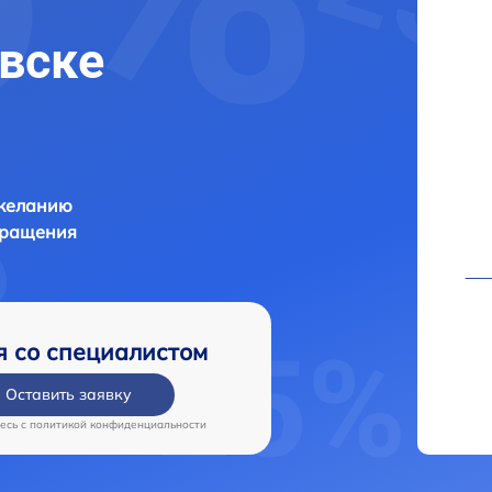
вске
 желанию
бращения
я со специалистом
Оставить заявку
есь c
политикой конфиденциальности